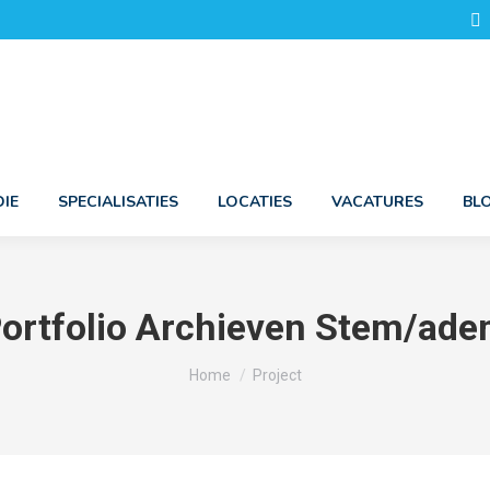
IE
SPECIALISATIES
LOCATIES
VACATURES
BL
ortfolio Archieven
Stem/ade
Je bent hier:
Home
Project