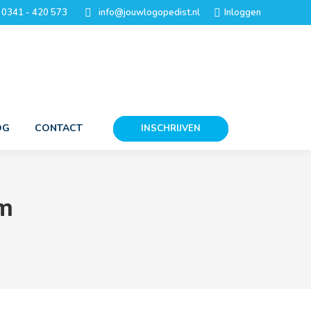
0341 - 420 573
info@jouwlogopedist.nl
Inloggen
OG
CONTACT
INSCHRIJVEN
m