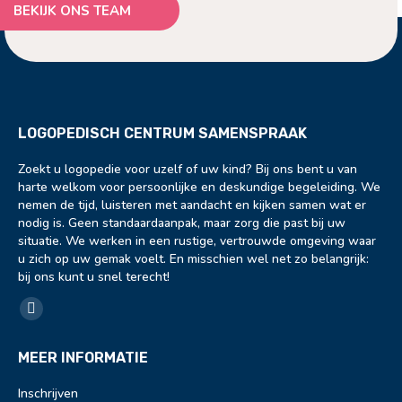
BEKIJK ONS TEAM
LOGOPEDISCH CENTRUM SAMENSPRAAK
Zoekt u logopedie voor uzelf of uw kind? Bij ons bent u van
harte welkom voor persoonlijke en deskundige begeleiding. We
nemen de tijd, luisteren met aandacht en kijken samen wat er
nodig is. Geen standaardaanpak, maar zorg die past bij uw
situatie. We werken in een rustige, vertrouwde omgeving waar
u zich op uw gemak voelt. En misschien wel net zo belangrijk:
bij ons kunt u snel terecht!
Vind ons op:
Facebook
page
MEER INFORMATIE
opens
in
Inschrijven