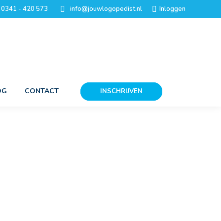
0341 - 420 573
info@jouwlogopedist.nl
Inloggen
OG
CONTACT
INSCHRIJVEN