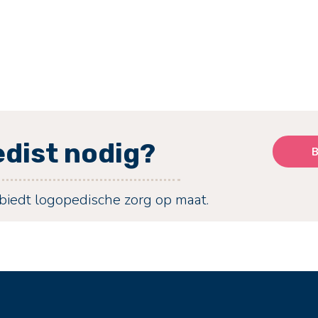
edist nodig?
B
iedt logopedische zorg op maat.