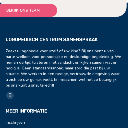
BEKIJK ONS TEAM
LOGOPEDISCH CENTRUM SAMENSPRAAK
Zoekt u logopedie voor uzelf of uw kind? Bij ons bent u van
harte welkom voor persoonlijke en deskundige begeleiding. We
nemen de tijd, luisteren met aandacht en kijken samen wat er
nodig is. Geen standaardaanpak, maar zorg die past bij uw
situatie. We werken in een rustige, vertrouwde omgeving waar
u zich op uw gemak voelt. En misschien wel net zo belangrijk:
bij ons kunt u snel terecht!
Vind ons op:
Facebook
page
MEER INFORMATIE
opens
in
Inschrijven