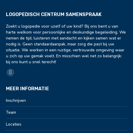
LOGOPEDISCH CENTRUM SAMENSPRAAK
Zoekt u logopedie voor uzelf of uw kind? Bij ons bent u van
harte welkom voor persoonlijke en deskundige begeleiding. We
nemen de tijd, luisteren met aandacht en kijken samen wat er
nodig is. Geen standaardaanpak, maar zorg die past bij uw
situatie. We werken in een rustige, vertrouwde omgeving waar
u zich op uw gemak voelt. En misschien wel net zo belangrijk:
bij ons kunt u snel terecht!
Vind ons op:
Facebook
page
MEER INFORMATIE
opens
in
Inschrijven
new
Team
window
Locaties